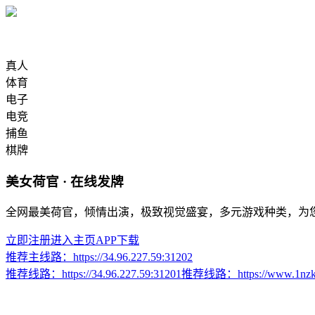
真人
体育
电子
电竞
捕鱼
棋牌
美女荷官 · 在线发牌
全网最美荷官，倾情出演，极致视觉盛宴，多元游戏种类，为
立即注册
进入主页
APP下载
推荐主线路：
https://34.96.227.59:31202
推荐线路：
https://34.96.227.59:31201
推荐线路：
https://www.1nz