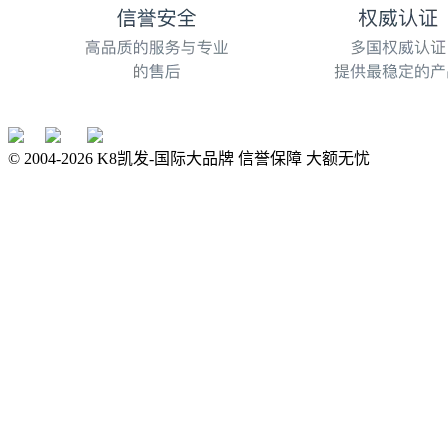
© 2004-
2026
K8凯发-国际大品牌 信誉保障 大额无忧