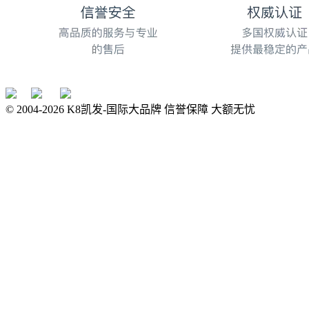
© 2004-
2026
K8凯发-国际大品牌 信誉保障 大额无忧